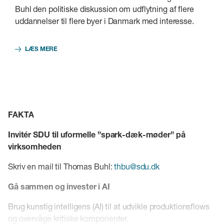
Buhl den politiske diskussion om udflytning af flere
uddannelser til flere byer i Danmark med interesse.
LÆS MERE
FAKTA
Invitér SDU til uformelle ”spark-dæk-møder” på
virksomheden
Skriv en mail til Thomas Buhl:
thbu@sdu.dk
Gå sammen og invester i AI
Brug kunstig intelligens (AI) til at udvikle produktionsflows
og overvåge kritiske komponenter.