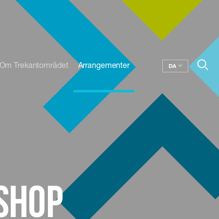
Om Trekantområdet
Arrangementer
DA
shop