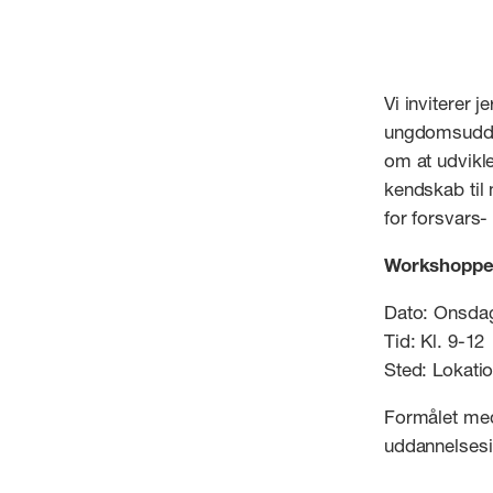
Vi inviterer 
ungdomsuddan
om at udvikl
kendskab til
for forsvars
Workshoppen
Dato: Onsdag
Tid: Kl. 9-12
Sted: Lokatio
Formålet med
uddannelsesi