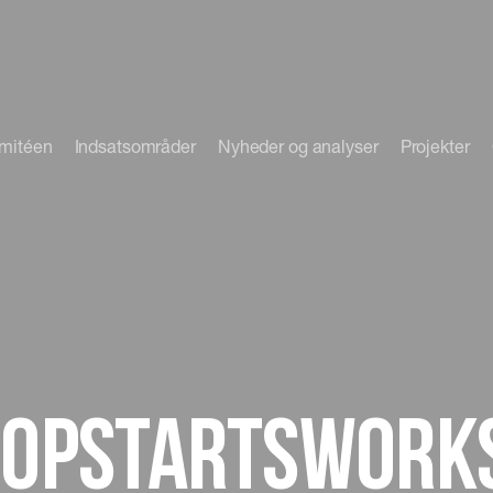
omitéen
Indsatsområder
Nyheder og analyser
Projekter
l opstartswork