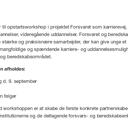
jer til opstartsworkshop i projektet Forsvaret som karriereve
nelser, videregående uddannelser, Forsvaret og beredska
e stærke og praksisnære samarbejder, der kan give unge et
 mangfoldige og spændende karriere- og uddannelsesmulig
- og beredskabsområdet.
 afholdes:
 d. 9. september
n følger
 workshoppen er at skabe de første konkrete partnerskab
nstitutionerne og de deltagende forsvars- og beredskabsen