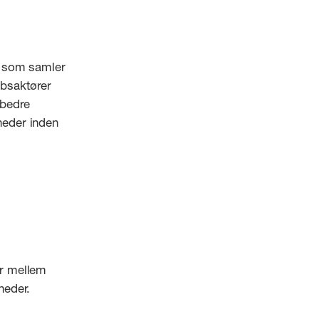
j, som samler
bsaktører
 bedre
heder inden
er mellem
heder.