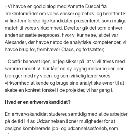
- Vi havde en god dialog med Annette Duedal fra
Trekantområdet om vores ønsker og behov, og herefter fik
vi fire-fem forskellige kandidater præsenteret, som mulige
match til vores virksomhed. Derefter gik det som enhver
anden ansættelsesproces, hvor vi kunne se, at det var
Alexander, der havde netop de analytiske kompetencer, vi
havde brug for, fremhæver Claus, og fortsætter;
- Opstår behovet igen, er jeg sikker på, at vi vil trives med
samme model. Vi har fået en ny, dygtig medarbejder, der
bidrager med ny viden, og som virkelig lærer vores
virksomhed at kende og bruge sine analytiske evner til at
skabe en konkret forskel i de projekter, vi har gang i.
Hvad er en erhvervskandidat?
En erhvervskandidat studerer, samtidig med at de arbejder
på deltid i 4 år. Uddannelsen åbner muligheder for at
designe kombinerede job- og uddannelsesforløb, som