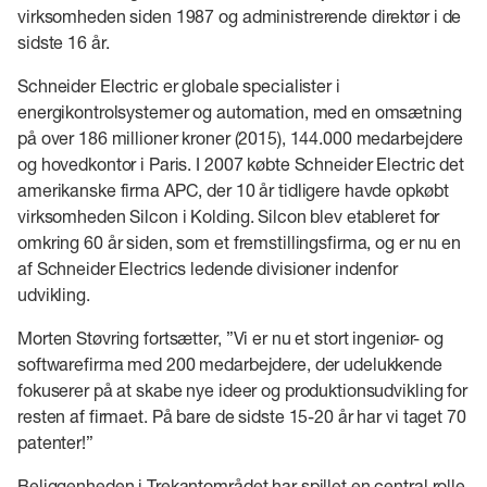
virksomheden siden 1987 og administrerende direktør i de
sidste 16 år.
Schneider Electric er globale specialister i
energikontrolsystemer og automation, med en omsætning
på over 186 millioner kroner (2015), 144.000 medarbejdere
og hovedkontor i Paris. I 2007 købte Schneider Electric det
amerikanske firma APC, der 10 år tidligere havde opkøbt
virksomheden Silcon i Kolding. Silcon blev etableret for
omkring 60 år siden, som et fremstillingsfirma, og er nu en
af Schneider Electrics ledende divisioner indenfor
udvikling.
Morten Støvring fortsætter, ”Vi er nu et stort ingeniør- og
softwarefirma med 200 medarbejdere, der udelukkende
fokuserer på at skabe nye ideer og produktionsudvikling for
resten af firmaet. På bare de sidste 15-20 år har vi taget 70
patenter!”
Beliggenheden i Trekantområdet har spillet en central rolle