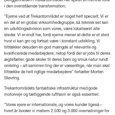
i den ovenstående transformation;
”Ejerne ved at Trekantområdet er noget helt specielt. Vi er
en del af en global virksomhedsgruppe, så teknisk set kan
en udviklingsdivision som vores, være lokaliseret alle
steder. Vi er endt her, fordi ejerne mener at dette er et sted
hvor vi kan gro og fortsat være i konstant udvikling. Vi
tiltrækker desuden en god mængde af relevante og
kvalificerede medarbejdere; netop fordi der er jobs til deres
ægtefæller, gode skoler til deres børn og smuk natur rundt
omkring – alt sammen ting der er væsentlige, når man skal
tiltrække de helt rigtige medarbejdere” fortæller Morten
Støvring.
Trekantområdets fantastiske infrastruktur med gode
motorveje og tætliggende lufthavn er også essentiel:
”Vores ejere er internationale, og vores kunder ligeså –
hvert år booker vi mellem 2.500 og 3.000 overnatninger for