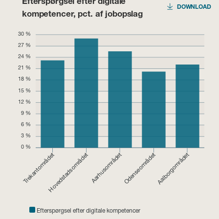
Efterspørgsel efter digitale
DOWNLOAD
kompetencer, pct. af jobopslag
30 %
27 %
24 %
21 %
18 %
15 %
12 %
9 %
6 %
3 %
0 %
Aarhusområdet
Aalborgområdet
Trekantområdet
Hovedstadsområdet
Odenseområdet
Efterspørgsel efter digitale kompetencer