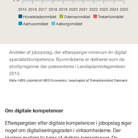
2015
2016
2017
2018
2019
2020
2021
2022
2023
2024
2025
Hovedstadsområdet
Odenseområdet
Trekantområdet
Aarhusområdet
Aalborgområdet
Andelen af jobopslag, der efterspørger minimum én digital
specialistkompetence. Byområderne er defineret som de
storbyregioner der præsenteres i Landsplanredegørelsen
2013.
Kilde: HBS-Jobintel af HBS Economics, bearbejdet af Trekantområdet Danmark
Om digitale kompetencer
Efterspørgslen efter digitale kompetencer i jobopslag siger
noget om digitaliseringsgraden i virksomhederne. Der
skelnes mellem to typer af digitale kompetencer. De