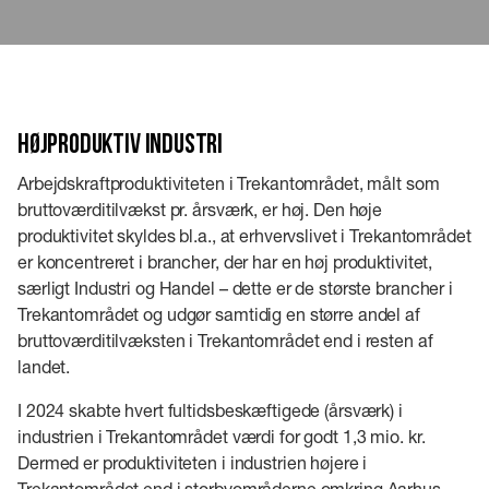
Højproduktiv industri
Arbejdskraftproduktiviteten i Trekantområdet, målt som
bruttoværditilvækst pr. årsværk, er høj. Den høje
produktivitet skyldes bl.a., at erhvervslivet i Trekantområdet
er koncentreret i brancher, der har en høj produktivitet,
særligt Industri og Handel – dette er de største brancher i
Trekantområdet og udgør samtidig en større andel af
bruttoværditilvæksten i Trekantområdet end i resten af
landet.
I 2024 skabte hvert fultidsbeskæftigede (årsværk) i
industrien i Trekantområdet værdi for godt 1,3 mio. kr.
Dermed er produktiviteten i industrien højere i
Trekantområdet end i storbyområderne omkring Aarhus,