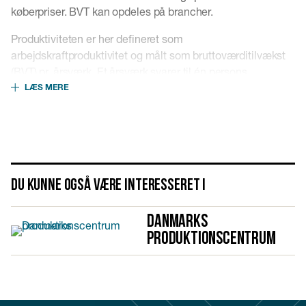
køberpriser. BVT kan opdeles på brancher.
Produktiviteten er her defineret som
arbejdskraftproduktivitet og målt som bruttoværditilvækst
(BVT) pr. årsværk. Et årsværk svarer til én persons
fuldtidsarbejde eller 1.924 timer pr. år.
LÆS MERE
Du kunne også være interesseret i
Danmarks
produktionscentrum