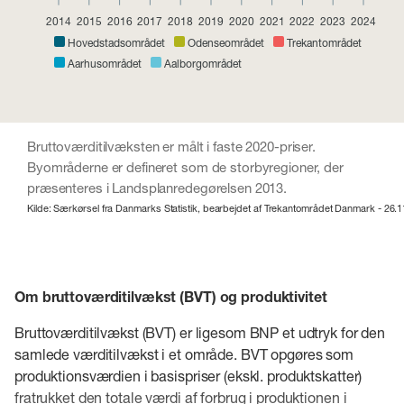
2014
2015
2016
2017
2018
2019
2020
2021
2022
2023
2024
Hovedstadsområdet
Odenseområdet
Trekantområdet
Aarhusområdet
Aalborgområdet
Bruttoværditilvæksten er målt i faste 2020-priser.
Byområderne er defineret som de storbyregioner, der
præsenteres i Landsplanredegørelsen 2013.
Kilde: Særkørsel fra Danmarks Statistik, bearbejdet af Trekantområdet Danmark - 26.
Om bruttoværditilvækst (BVT) og produktivitet
Bruttoværditilvækst (BVT) er ligesom BNP et udtryk for den
samlede værditilvækst i et område. BVT opgøres som
produktionsværdien i basispriser (ekskl. produktskatter)
fratrukket den totale værdi af forbrug i produktionen i