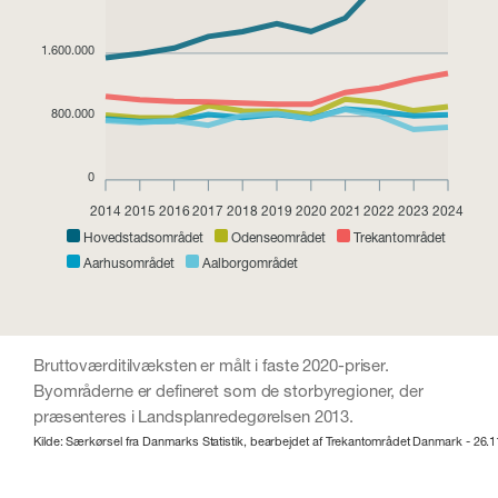
1.600.000
800.000
0
2014
2015
2016
2017
2018
2019
2020
2021
2022
2023
2024
Hovedstadsområdet
Odenseområdet
Trekantområdet
Aarhusområdet
Aalborgområdet
Bruttoværditilvæksten er målt i faste 2020-priser.
Byområderne er defineret som de storbyregioner, der
præsenteres i Landsplanredegørelsen 2013.
Kilde: Særkørsel fra Danmarks Statistik, bearbejdet af Trekantområdet Danmark - 26.