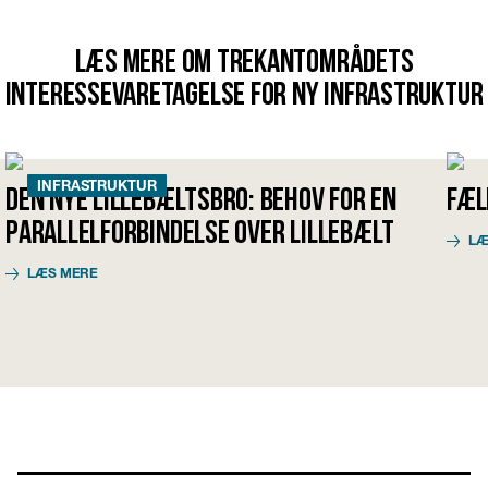
Læs mere om Trekantområdets
interessevaretagelse for ny infrastruktur
INFRASTRUKTUR
Den nye Lillebæltsbro: Behov for en
Fæl
parallelforbindelse over Lillebælt
LÆ
LÆS MERE