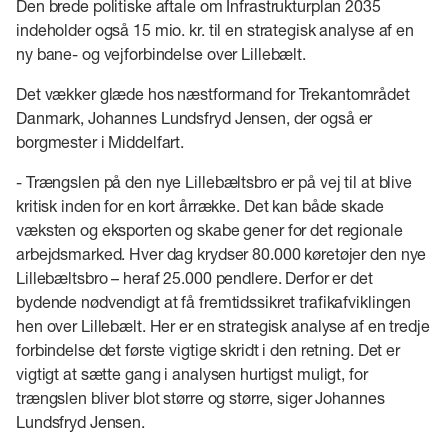
Den brede politiske aftale om Infrastrukturplan 2035
indeholder også 15 mio. kr. til en strategisk analyse af en
ny bane- og vejforbindelse over Lillebælt.
Det vækker glæde hos næstformand for Trekantområdet
Danmark, Johannes Lundsfryd Jensen, der også er
borgmester i Middelfart.
- Trængslen på den nye Lillebæltsbro er på vej til at blive
kritisk inden for en kort årrække. Det kan både skade
væksten og eksporten og skabe gener for det regionale
arbejdsmarked. Hver dag krydser 80.000 køretøjer den nye
Lillebæltsbro – heraf 25.000 pendlere. Derfor er det
bydende nødvendigt at få fremtidssikret trafikafviklingen
hen over Lillebælt. Her er en strategisk analyse af en tredje
forbindelse det første vigtige skridt i den retning. Det er
vigtigt at sætte gang i analysen hurtigst muligt, for
trængslen bliver blot større og større, siger Johannes
Lundsfryd Jensen.