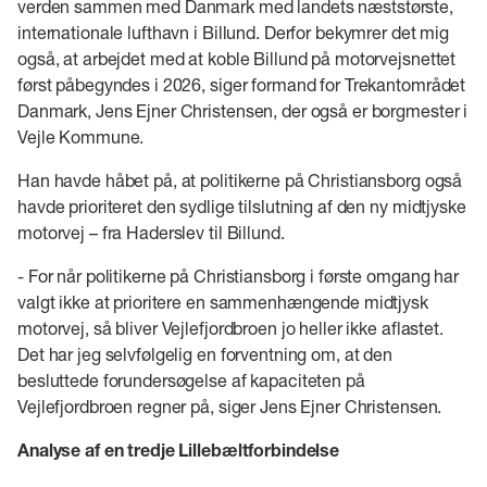
verden sammen med Danmark med landets næststørste,
internationale lufthavn i Billund. Derfor bekymrer det mig
også, at arbejdet med at koble Billund på motorvejsnettet
først påbegyndes i 2026, siger formand for Trekantområdet
Danmark, Jens Ejner Christensen, der også er borgmester i
Vejle Kommune.
Han havde håbet på, at politikerne på Christiansborg også
havde prioriteret den sydlige tilslutning af den ny midtjyske
motorvej – fra Haderslev til Billund.
- For når politikerne på Christiansborg i første omgang har
valgt ikke at prioritere en sammenhængende midtjysk
motorvej, så bliver Vejlefjordbroen jo heller ikke aflastet.
Det har jeg selvfølgelig en forventning om, at den
besluttede forundersøgelse af kapaciteten på
Vejlefjordbroen regner på, siger Jens Ejner Christensen.
Analyse af en tredje Lillebæltforbindelse