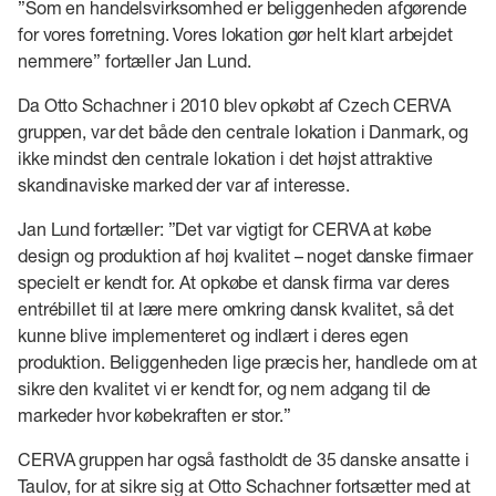
”Som en handelsvirksomhed er beliggenheden afgørende
for vores forretning. Vores lokation gør helt klart arbejdet
nemmere” fortæller Jan Lund.
Da Otto Schachner i 2010 blev opkøbt af Czech CERVA
gruppen, var det både den centrale lokation i Danmark, og
ikke mindst den centrale lokation i det højst attraktive
skandinaviske marked der var af interesse.
Jan Lund fortæller: ”Det var vigtigt for CERVA at købe
design og produktion af høj kvalitet – noget danske firmaer
specielt er kendt for. At opkøbe et dansk firma var deres
entrébillet til at lære mere omkring dansk kvalitet, så det
kunne blive implementeret og indlært i deres egen
produktion. Beliggenheden lige præcis her, handlede om at
sikre den kvalitet vi er kendt for, og nem adgang til de
markeder hvor købekraften er stor.”
CERVA gruppen har også fastholdt de 35 danske ansatte i
Taulov, for at sikre sig at Otto Schachner fortsætter med at