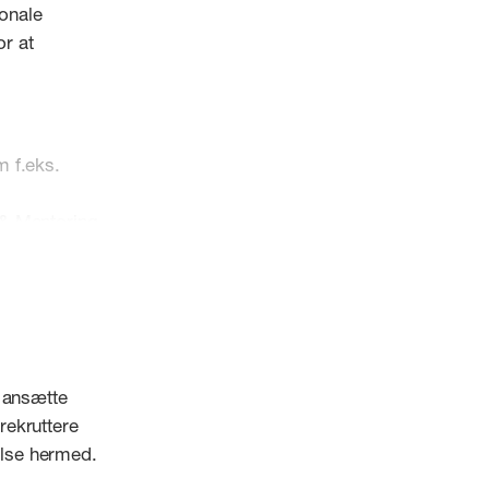
ionale
or at
m f.eks.
& Mentoring
e møder
t ansætte
rekruttere
delse hermed.