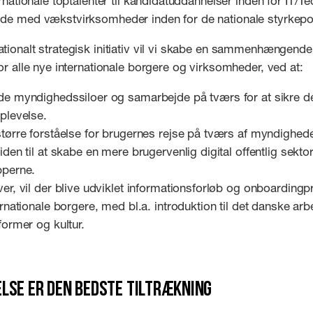
ernationale toptalenter til kandidatuddannelser inden for IT/
de med vækstvirksomheder inden for de nationale styrkepos
ionalt strategisk initiativ vil vi skabe en sammenhængende 
or alle nye internationale borgere og virksomheder, ved at:
e myndighedssiloer og samarbejde på tværs for at sikre 
plevelse.
tørre forståelse for brugernes rejse på tværs af myndighede
den til at skabe en mere brugervenlig digital offentlig sektor
perne.
er, vil der blive udviklet informationsforløb og onboarding
ernationale borgere, med bl.a. introduktion til det danske a
former og kultur.
lse er den bedste tiltrækning