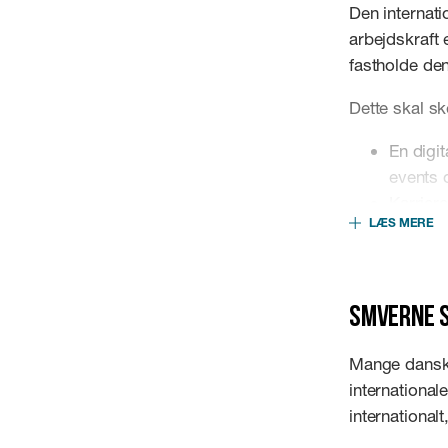
Den internati
arbejdskraft 
fastholde den
Dette skal s
En digit
events 
Karrier
LÆS MERE
Progra
Målrett
danske
SMVerne s
Mange danske 
internationa
international