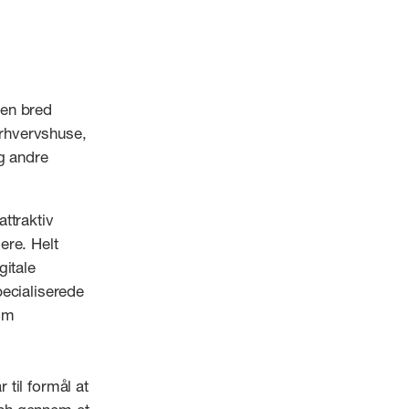
 en bred
rhvervshuse,
g andre
ttraktiv
ere. Helt
gitale
pecialiserede
om
til formål at