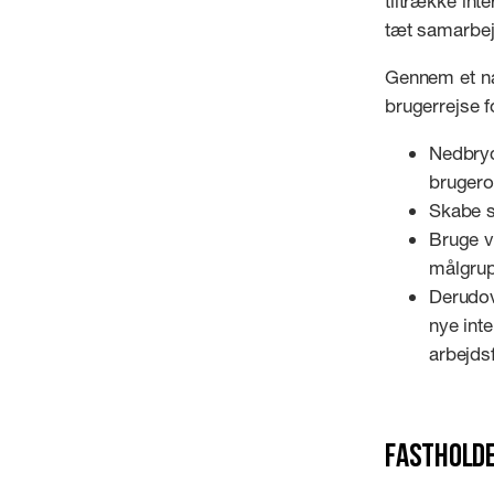
tiltrække int
tæt samarbej
Gennem et nat
brugerrejse f
Nedbryd
brugero
Skabe s
Bruge vi
målgrup
Derudov
nye int
arbejds
Fastholde