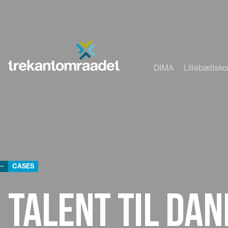
DIMA
Lillebæltsk
CASES
Talent til Da