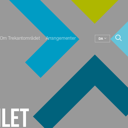
Om Trekantområdet
Arrangementer
DA
mlet