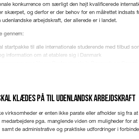
onale konkurrence om særligt den højt kvalificerede internat
er skærpet, og derfor er der behov for en målrettet indsats f
 udenlandske arbejdskraft, der allerede er i landet.
ke gennem:
al startpakke til alle internationale studerende med tilbud so
og information om at etablere sig i Danmark
eprogrammerne Young Professionels in Denmark og Career 
m Denmark
ede events og matchmaking, hvor internationale studerend
 virksomheder
kal klædes på til udenlandsk arbejdskraft
virksomheder er enten ikke parate eller afholder sig fra a
le medarbejdere pga. manglende viden om muligheder for at 
t, samt de administrative og praktiske udfordringer i forbin