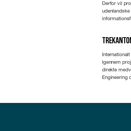
Derfor vil pr
udenlandske 
informations
Trekantom
International
Igennem proje
direkte medvi
Engineering 