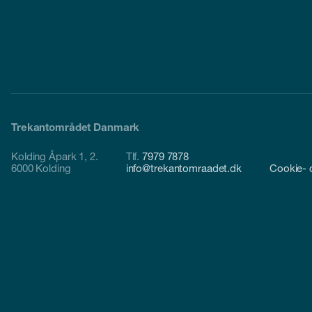
Trekantområdet Danmark
Kolding Åpark 1, 2.
Tlf.
7979 7878
6000 Kolding
info@trekantomraadet.dk
Cookie- o