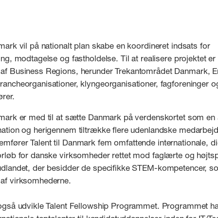
nmark vil på nationalt plan skabe en koordineret indsats for
ning, modtagelse og fastholdelse. Til at realisere projektet er
 af Business Regions, herunder Trekantområdet Danmark, E
rancheorganisationer, klyngeorganisationer, fagforeninger o
ører.
nmark er med til at sætte Danmark på verdenskortet som en a
ination og herigennem tiltrække flere udenlandske medarbejd
mfører Talent til Danmark fem omfattende internationale, di
orløb for danske virksomheder rettet mod faglærte og højts
 udlandet, der besidder de specifikke STEM-kompetencer, s
 af virksomhederne.
 også udvikle Talent Fellowship Programmet. Programmet har 