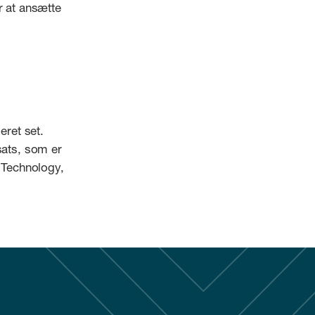
r at ansætte
eret set.
sats, som er
, Technology,