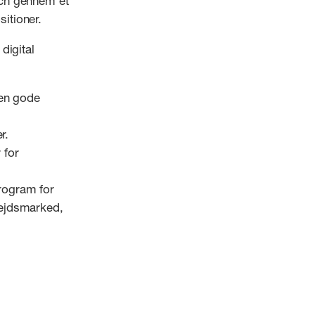
Tech gennem et
itioner.
digital
den gode
r.
 for
program for
rbejdsmarked,