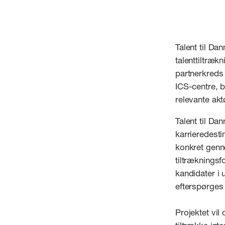
Talent til Da
talenttiltræk
partnerkreds
ICS-centre, b
relevante akt
Talent til Da
karrieredest
konkret genne
tiltrækningsf
kandidater i
efterspørges
Projektet vil