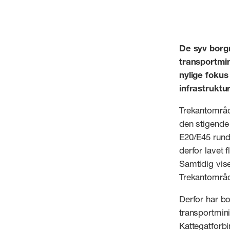
De syv borgm
transportmin
nylige fokus
infrastruktu
Trekantområde
den stigende 
E20/E45 rundt
derfor lavet 
Samtidig vise
Trekantområde
Derfor har bo
transportmini
Kattegatforbi