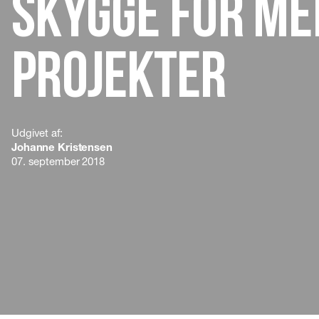
skygge for me
projekter
Udgivet af:
Johanne Kristensen
07. september 2018