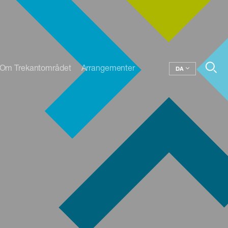
Om Trekantområdet
Arrangementer
DA