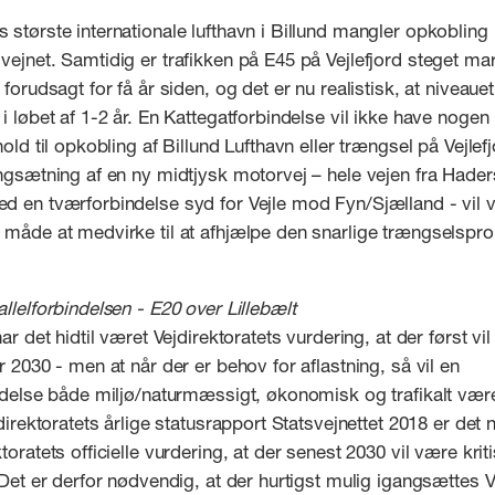
største internationale lufthavn i Billund mangler opkobling
ejnet. Samtidig er trafikken på E45 på Vejlefjord steget ma
forudsagt for få år siden, og det er nu realistisk, at niveauet 
i løbet af 1-2 år. En Kattegatforbindelse vil ikke have nogen
hold til opkobling af Billund Lufthavn eller trængsel på Vejlefj
ngsætning af en ny midtjysk motorvej – hele vejen fra Haders
d en tværforbindelse syd for Vejle mod Fyn/Sjælland - vil
 måde at medvirke til at afhjælpe den snarlige trængselspr
llelforbindelsen - E20 over Lillebælt
ar det hidtil været Vejdirektoratets vurdering, at der først vil
r 2030 - men at når der er behov for aflastning, så vil en
ndelse både miljø/naturmæssigt, økonomisk og trafikalt være
jdirektoratets årlige statusrapport Statsvejnettet 2018 er det n
toratets officielle vurdering, at der senest 2030 vil være kri
 Det er derfor nødvendig, at der hurtigst mulig igangsættes 