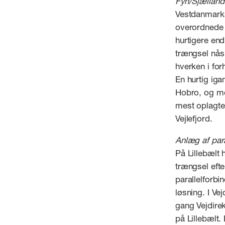
Fyn/Sjælland
Vestdanmarks 
overordnede v
hurtigere end 
trængsel nås 
hverken i for
En hurtig iga
Hobro, og me
mest oplagte
Vejlefjord.
Anlæg af para
På Lillebælt h
trængsel efte
parallelforbi
løsning. I Ve
gang Vejdirek
på Lillebælt.