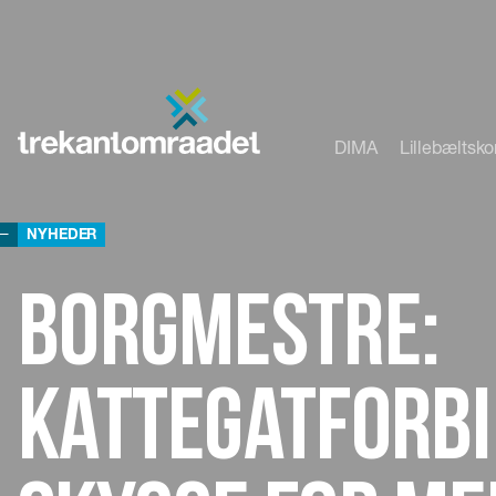
DIMA
Lillebæltsk
NYHEDER
Borgmestre:
Kattegatforbi