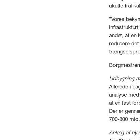
akutte trafik
”Vores bekymr
infrastruktur
andet, at en 
reducere det
trængselsproj
Borgmestrene
Udbygning af
Allerede i da
analyse med g
at en fast fo
Der er genne
700-800 mio. 
Anlæg af ny 