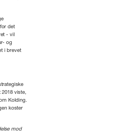
ge
for det
t - vil
r- og
t i brevet
strategiske
 2018 viste,
t om Kolding.
gen koster
ndelse mod