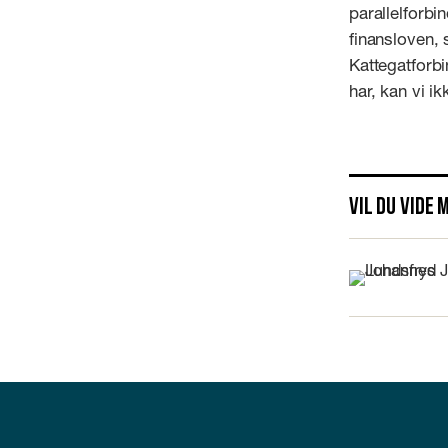
parallelforbi
finansloven, 
Kattegatforb
har, kan vi i
Vil du vide 