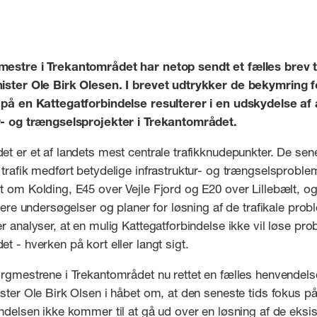
estre i Trekantområdet har netop sendt et fælles brev ti
ister Ole Birk Olesen. I brevet udtrykker de bekymring fo
 på en Kattegatforbindelse resulterer i en udskydelse af
r- og trængselsprojekter i Trekantområdet.
t er et af landets mest centrale trafikknudepunkter. De sen
trafik medført betydelige infrastruktur- og trængselsproble
 om Kolding, E45 over Vejle Fjord og E20 over Lillebælt, og
flere undersøgelser og planer for løsning af de trafikale prob
r analyser, at en mulig Kattegatforbindelse ikke vil løse pro
t - hverken på kort eller langt sigt.
rgmestrene i Trekantområdet nu rettet en fælles henvendelse
ster Ole Birk Olsen i håbet om, at den seneste tids fokus p
ndelsen ikke kommer til at gå ud over en løsning af de eksi