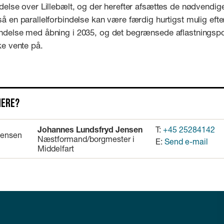
ndelse over Lillebælt, og der herefter afsættes de nødvendi
så en parallelforbindelse kan være færdig hurtigst mulig efte
indelse med åbning i 2035, og det begrænsede aflastningspo
kke vente på.
mere?
Johannes Lundsfryd Jensen
T:
+45 25284142
Næstformand/borgmester i
E:
Send e-mail
Middelfart