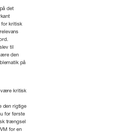
 på det
rkant
for kritisk
 relevans
ord.
lev til
 være den
oblematik på
 være kritisk
 den rigtige
u for første
tisk trængsel
VVM for en