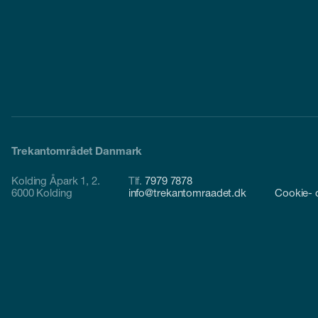
Trekantområdet Danmark
Kolding Åpark 1, 2.
Tlf.
7979 7878
6000 Kolding
info@trekantomraadet.dk
Cookie- o