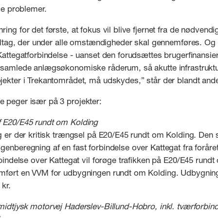
ale problemer.
ing for det første, at fokus vil blive fjernet fra de nødvendi
tiltag, der under alle omstændigheder skal gennemføres. Og 
Kattegatforbindelse - uanset den forudsættes brugerfinansiere
 samlede anlægsøkonomiske råderum, så akutte infrastruktu
ekter i Trekantområdet, må udskydes,” står der blandt ande
 peger især på 3 projekter:
 E20/E45 rundt om Kolding
g er der kritisk trængsel på E20/E45 rundt om Kolding. Den 
enberegning af en fast forbindelse over Kattegat fra foråret
rbindelse over Kattegat vil forøge trafikken på E20/E45 rund
mført en VVM for udbygningen rundt om Kolding. Udbygnin
kr.
midtjysk motorvej Haderslev-Billund-Hobro, inkl. tværforbi