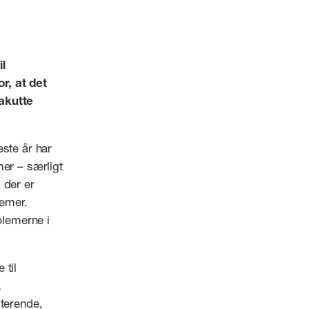
l
r, at det
 akutte
este år har
mer – særligt
 der er
lemer.
blemerne i
 til
å
sterende,