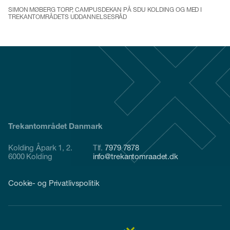
SIMON MØBERG TORP, CAMPUSDEKAN PÅ SDU KOLDING OG MED I
TREKANTOMRÅDETS UDDANNELSESRÅD
Trekantområdet Danmark
Kolding Åpark 1, 2.
Tlf.
7979 7878
6000 Kolding
info@trekantomraadet.dk
Cookie- og Privatlivspolitik