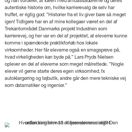
og han vurderer, at ideen med ambassadørerne og deres
autentiske historie om, hvilke karrierevalg de selv har
truffet, er rigtig god: ”Historier fra et liv giver bare så meget
igen! Tidligere har en af mine kollegaer været en del af
Trekantområdet Danmarks projekt Industrien som
karrierevej, og her var en del af projektet, at eleverne kunne
komme i spændende praktikforløb hos lokale
virksomheder. Her får eleverne også en smagsprøve på,
hvad virkeligheden kan byde på.” Lars Pryds Nielsen
oplever en del af eleverne som meget målrettede. ”Nogle
elever vil gerne starte deres egen virksomhed, fx
autoklargøring og tøjbutik, andre går den mere tekniske vej
som datamatiker og ingeniør.”