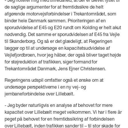
de saglige argumenter for at fremtidssikre de helt
afgørende motorvejsforbindelser i Trekantområdet, som
binder hele Danmark sammen. Prioriteringen af en
sporudvidelse af E45 og E20 rundt om Kolding er helt akut
nødvendig. Det samme er sporudvidelsen af E45 fra Vejle
til Skanderborg. Og så er det glædeligt, at Regeringen
lægger op til at undersøge en kapacitetsudvidelse af
Vejlefjordbroen, hvor jeg håber, der også bliver taget højde
for støjreduktion af trafikken, siger formand for
Trekantområdet Danmark, Jens Ejner Christensen.
Regeringens udspil omfatter også et ønske om at
undersøge perspektiverne i en ny vej- og
jernbaneforbindelse over Lillebælt.
- Jeg byder naturligvis en analyse af behovet for mere
kapacitet over Lillebælt meget velkommen. Vi har i flere år
peget på behovet for en fremtidssikring af forbindelsen
over Lillebælt, inden trafikken sander til – til stor skade for