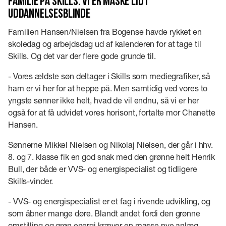
Familie på Skills: Vi er måske lidt
uddannelsesblinde
Familien Hansen/Nielsen fra Bogense havde rykket en
skoledag og arbejdsdag ud af kalenderen for at tage til
Skills. Og det var der flere gode grunde til.
- Vores ældste søn deltager i Skills som mediegrafiker, så
ham er vi her for at heppe på. Men samtidig ved vores to
yngste sønner ikke helt, hvad de vil endnu, så vi er her
også for at få udvidet vores horisont, fortalte mor Chanette
Hansen.
Sønnerne Mikkel Nielsen og Nikolaj Nielsen, der går i hhv.
8. og 7. klasse fik en god snak med den grønne helt Henrik
Bull, der både er VVS- og energispecialist og tidligere
Skills-vinder.
- VVS- og energispecialist er et fag i rivende udvikling, og
som åbner mange døre. Blandt andet fordi den grønne
omstilling og grøn energi kræver en masse nye anlæg,