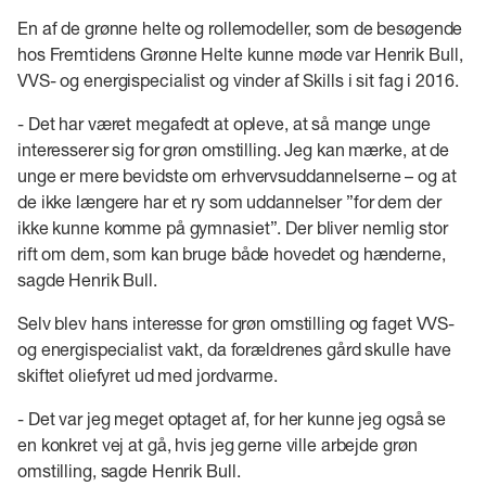
En af de grønne helte og rollemodeller, som de besøgende
hos Fremtidens Grønne Helte kunne møde var Henrik Bull,
VVS- og energispecialist og vinder af Skills i sit fag i 2016.
- Det har været megafedt at opleve, at så mange unge
interesserer sig for grøn omstilling. Jeg kan mærke, at de
unge er mere bevidste om erhvervsuddannelserne – og at
de ikke længere har et ry som uddannelser ”for dem der
ikke kunne komme på gymnasiet”. Der bliver nemlig stor
rift om dem, som kan bruge både hovedet og hænderne,
sagde Henrik Bull.
Selv blev hans interesse for grøn omstilling og faget VVS-
og energispecialist vakt, da forældrenes gård skulle have
skiftet oliefyret ud med jordvarme.
- Det var jeg meget optaget af, for her kunne jeg også se
en konkret vej at gå, hvis jeg gerne ville arbejde grøn
omstilling, sagde Henrik Bull.