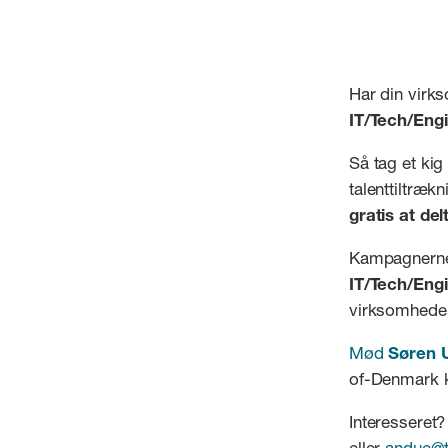
Har din virk
IT/Tech/Engi
Så tag et ki
talenttiltræ
gratis at del
Kampagnerne
IT/Tech/Eng
virksomheder
Mød
Søren 
of-Denmark 
Interesseret
eller
andue@t