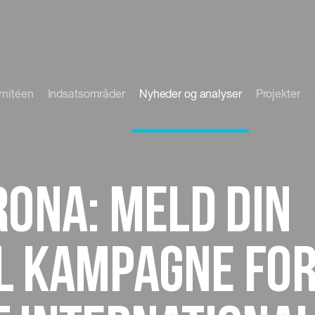
omitéen
Indsatsområder
Nyheder og analyser
Projekter
rona: Meld din
l kampagne fo