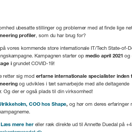
somhed ubesatte stillinger og problemer med at finde lige n
neering profiler
, som du har brug for?
g på vores kommende store internationale IT/Tech State-of-
kningskampagne. Kampagnen starter op
medio april 2021
og e
tage i
grundet COVID-19!
 retter sig mod
erfarne internationale specialister inden 
ineering
og udvikles i tæt samarbejde med alle deltagende
. Og der er også plads til din virksomhed!
Ulrikkeholm, COO hos Shape
,
og hør om deres erfaringer 
kampagnerne.
?
Læs mere her
eller ræk direkte ud til Annette Duedal på +
rekantomraadet.dk