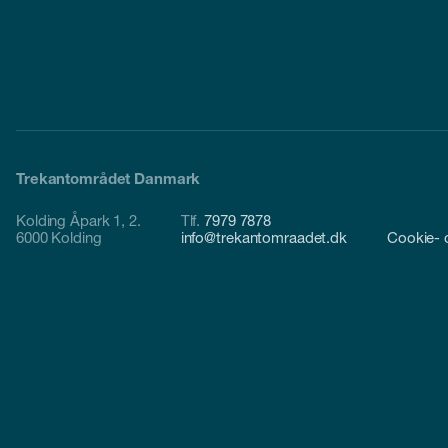
Trekantområdet Danmark
Kolding Åpark 1, 2.
Tlf.
7979 7878
6000 Kolding
info@trekantomraadet.dk
Cookie- o