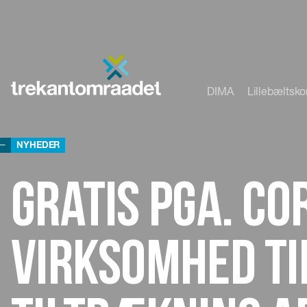
DIMA
Lillebæltsk
NYHEDER
Gratis pga. co
virksomhed ti