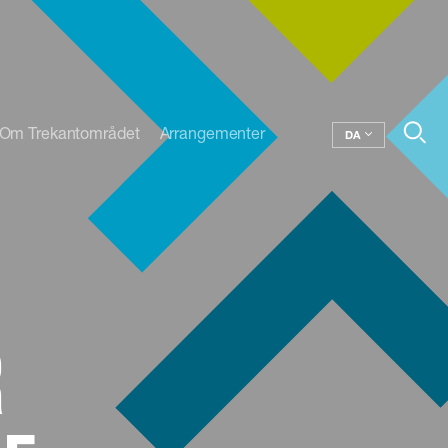
Om Trekantområdet
Arrangementer
DA
r