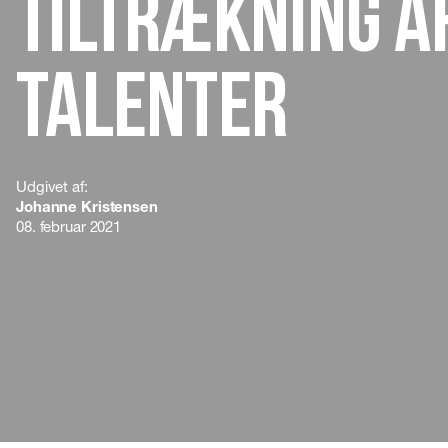
tiltrækning a
talenter
Udgivet af:
Johanne Kristensen
08. februar 2021