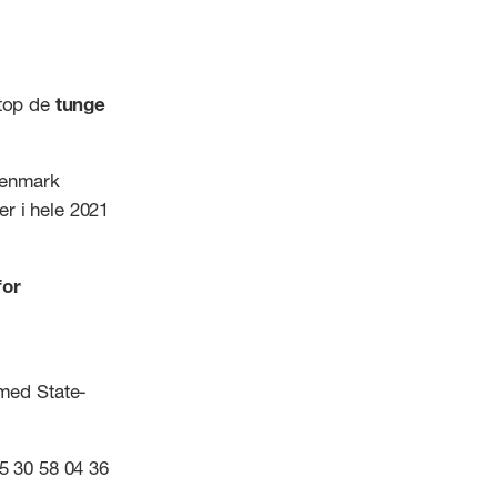
etop de
tunge
Denmark
r i hele 2021
for
med State-
45 30 58 04 36