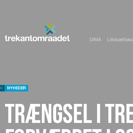
DIMA
Lillebæltsk
NYHEDER
Trængsel i T