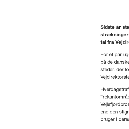
Sidste år st
strækninger 
tal fra Vejdi
For et par ug
på de danske 
steder, der f
Vejdirektorat
Hverdagstrafi
Trekantområd
Vejlefjordbr
end den stign
bruger i der