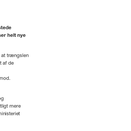
stede
er helt nye
, at trængslen
t af de
imod.
og
tligt mere
inisteriet