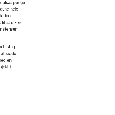
er afsat penge
 gavne hele
staden,
til at sikre
hristensen,
el, steg
at sidde i
 Med en
jekt i