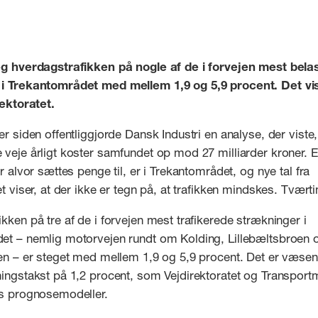
eg hverdagstrafikken på nogle af de i forvejen mest bela
i Trekantområdet med mellem 1,9 og 5,9 procent. Det vis
rektoratet.
er siden offentliggjorde Dansk Industri en analyse, der viste
veje årligt koster samfundet op mod 27 milliarder kroner. E
or alvor sættes penge til, er i Trekantområdet, og nye tal fra
et viser, at der ikke er tegn på, at trafikken mindskes. Tvært
kken på tre af de i forvejen mest trafikerede strækninger i
et – nemlig motorvejen rundt om Kolding, Lillebæltsbroen 
oen – er steget med mellem 1,9 og 5,9 procent. Det er væsen
ingstakst på 1,2 procent, som Vejdirektoratet og Transportm
es prognosemodeller.