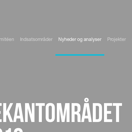
omitéen
Indsatsområder
Nyheder og analyser
Projekter
rekantområdet