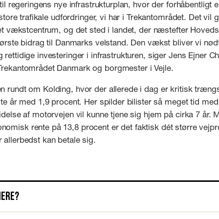
 til regeringens nye infrastrukturplan, hvor der forhåbentligt 
 store trafikale udfordringer, vi har i Trekantområdet. Det vil
 et vækstcentrum, og det sted i landet, der næstefter Hoved
tørste bidrag til Danmarks velstand. Den vækst bliver vi nødt 
rettidige investeringer i infrastrukturen, siger Jens Ejner C
Trekantområdet Danmark og borgmester i Vejle.
 rundt om Kolding, hvor der allerede i dag er kritisk trængs
ste år med 1,9 procent. Her spilder bilister så meget tid med 
idelse af motorvejen vil kunne tjene sig hjem på cirka 7 år.
misk rente på 13,8 procent er det faktisk dét større vejpro
allerbedst kan betale sig.
mere?