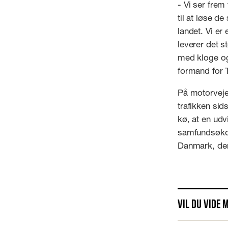
- Vi ser frem
til at løse de
landet. Vi er
leverer det s
med kloge og 
formand for 
På motorvejen
trafikken sid
kø, at en udv
samfundsøkono
Danmark, der 
Vil du vide 