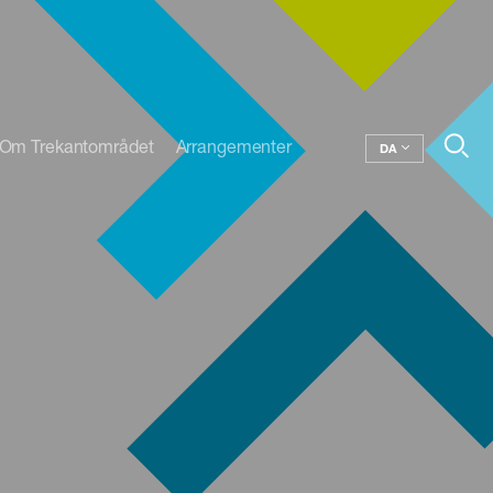
Om Trekantområdet
Arrangementer
DA