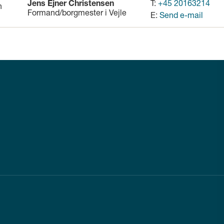
Jens Ejner Christensen
T:
+45 20163214
Formand/borgmester i Vejle
E:
Send e-mail