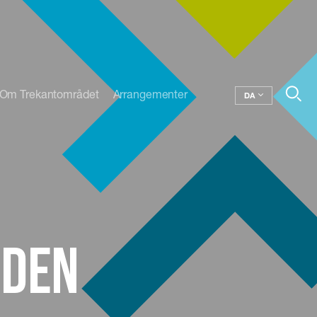
Om Trekantområdet
Arrangementer
DA
oden