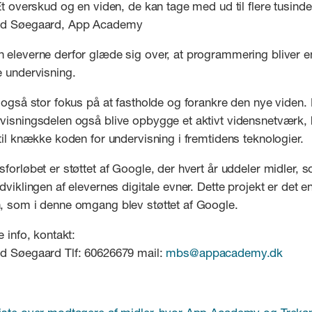
Et overskud og en viden, de kan tage med ud til flere tusinde 
od Søegaard, App Academy
 eleverne derfor glæde sig over, at programmering bliver en
e undervisning.
 også stor fokus på at fastholde og forankre den nye viden. D
visningsdelen også blive opbygge et aktivt vidensnetværk, 
til knække koden for undervisning i fremtidens teknologier.
forløbet er støttet af Google, der hvert år uddeler midler, 
dviklingen af elevernes digitale evner. Dette projekt er det en
, som i denne omgang blev støttet af Google.
e info, kontakt:
d Søegaard Tlf: 60626679 mail:
mbs@appacademy.dk