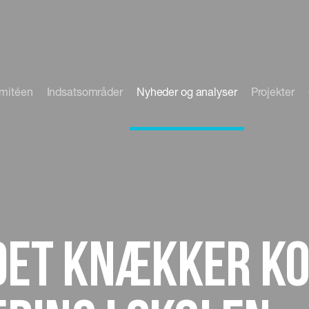
omitéen
Indsatsområder
Nyheder og analyser
Projekter
et knækker k