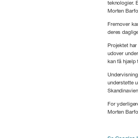
teknologier. 
Morten Barf
Fremover kan
deres daglig
Projektet har
udover under
kan få hjælp 
Undervisnings
understøtte u
Skandinavien
For yderliger
Morten Barfo