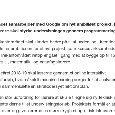
det samarbejder med Google om nyt ambitiøst projekt, 
ærere skal styrke undervisningen gennem programmering
kantområdet skal klædes bedre på til at undervise i fremtid
 Det er ambitionen for et nyt projekt, som kursusvirksomhed
rekantområdet netop er gået i gang med at bygge op til 15
sk-, matematik- og naturfagslærere.
oleåret 2018-19 skal lærerne gennem et online interaktivt
forløb, hvor såkaldt machine learning sørger for at analyse
og sammensætte en skræddersyet lektionsplan.
 en stor udfordring for lærere at skulle tilegne sig ny teknisk
tte denne til et undervisningsforløb. Projektets formål er a
 over og give lærerne en større tryghed og didaktisk overs