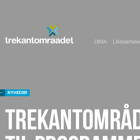
DIMA
Lillebæltsk
NYHEDER
Trekantområd