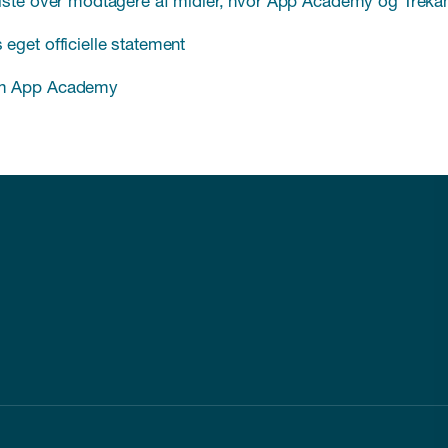
iste over modtagere af midler, hvor App Academy og Trekan
eget officielle statement
m App Academy