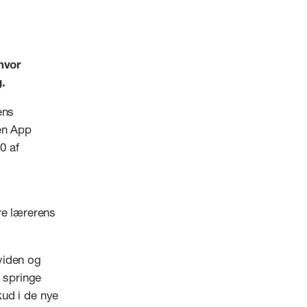
hvor
.
ens
en App
0 af
re lærerens
 viden og
t springe
kud i de nye