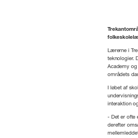
Trekantområ
folkeskolel
Lærerne i Tre
teknologier.
Academy og T
områdets dan
I løbet af sk
undervisnings
interaktion 
- Det er ofte
derefter omsæ
mellemleddet