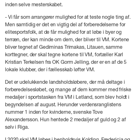
inden selve mesterskabet.
- Vi får som arrangører mulighed for at teste nogle ting af.
Men samtidig er det en vigtig del af forberedelserne for
elitesportsfolk, at de får mulighed for at løbe i byer og
terræn, der kan minde om dem, der bliver til VM. Kortene
bliver tegnet af Gediminas Trimakas, Litauen, samme
korttegner, der skal tegne kortene til VM, fortæller Karl
Kristian Terkelsen fra OK Gorm Jelling, der er en af de 5
lokale klubber, der i fællesskab løfter VM.
Det er udelukkende landsholdsløbere, der må deltage i
forberedelsesløbet, og mange af dem kommer med friske
medaljer i sportstasken fra VM i Letland, som blev holdt i
begyndelsen af august. Herunder verdensranglistens
nummer 1 inden for kvinderne, svenske Tove
Alexandersson. Hun hentede 2 medaljer af guld og 2 af
sølv i Riga.
I 2020 skal VM løbes i henholdsvis Kolding, Fredericia og