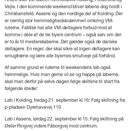
Vejle. I den kommende weekend bliver løbene dog holdt i
Christiansfeld, Assens og den nordlige del af Kolding. Der
er nemlig stor hemmelighedskræmmeri omkring VM-
ruterne. Faktisk har alle VM-deltagere forbud mod at
komme i dele af de tre byers centrum – også selv om der
er to år til mesterskaberne. Det gælder også de danske
deltagere. En regel, der skal sikre at ingen deltagere kan
smugtræne og lære alle byernes smutveje på forhånd.
Af samme grund er ruterne til weekendens løb også
hemmelige. Hvis man gerne vil se og heppe på løberne,
skal man derfor på selve dagen følge skiltene til start fra
følgende steder:
Løb i Kolding, fredag 21. september kl 16: Følg skiltning fra
p-pladsen Dyrehavevej 110
Løb i Assens, lørdag 22. september kl 15: Følg skiltning på
Øster Ringvej videre Fåborgvej mod centrum.